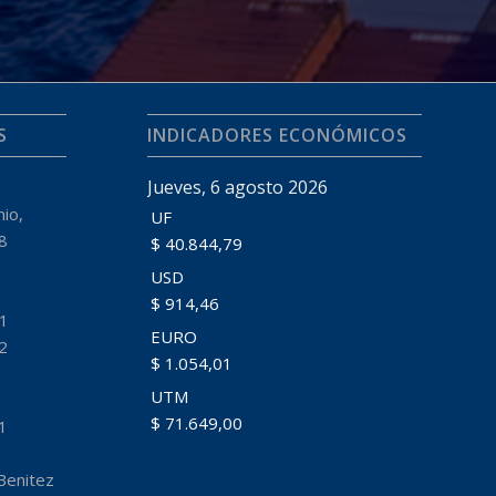
S
INDICADORES ECONÓMICOS
Jueves, 6 agosto 2026
io,
UF
8
$ 40.844,79
USD
$ 914,46
11
EURO
2
$ 1.054,01
UTM
$ 71.649,00
1
Benitez