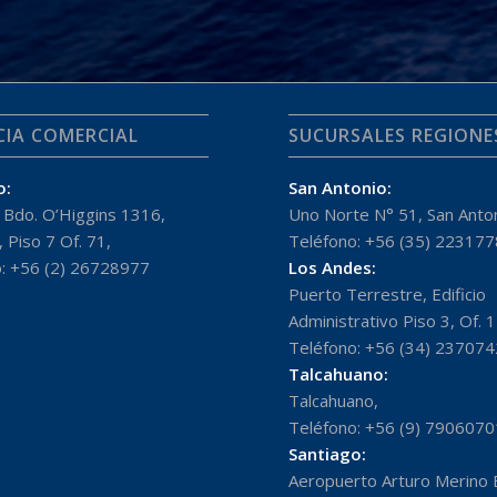
CIA COMERCIAL
SUCURSALES REGIONE
o:
San Antonio:
Bdo. O’Higgins 1316,
Uno Norte N° 51, San Anton
 Piso 7 Of. 71,
Teléfono: +56 (35) 223177
: +56 (2) 26728977
Los Andes:
Puerto Terrestre, Edificio
Administrativo Piso 3, Of. 
Teléfono: +56 (34) 237074
Talcahuano:
Talcahuano,
Teléfono: +56 (9) 7906070
Santiago:
Aeropuerto Arturo Merino 